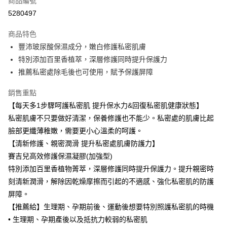
商品編號
超商取貨付款
5280497
LINE Pay
商品特色
Apple Pay
豐沛玻尿酸保濕成分，嫩白修護私密肌膚
特別添加百里香植萃，深層修護同時提升保護力
街口支付
推薦私密處除毛後也可使用，賦予保護屏障
ATM付款
銷售重點
【每天多1步驟呵護私密肌 提升保水力&回復私密肌健康狀態】
運送方式
私密肌膚不只要做好清潔，保養修護也不能少。私密處的肌膚比起
全家取貨付款（出貨後3~5天送達門市）
臉部更纖薄稚嫩，需要更小心溫柔的呵護。
每筆NT$65，滿NT$599(含以上)免運費
【清新修護、親密潤滑 提升私密處肌膚防護力】
付款後全家取貨（出貨後3~5天送達門市）
賽吉兒高效修護保濕凝膠(加強型)
特別添加百里香植物菁萃，深層修護同時提升保護力。提升親密時
每筆NT$65，滿NT$599(含以上)免運費
刻清新潤滑，解除因乾燥摩擦而引起的不適感、強化私密肌的防護
7-11取貨付款（出貨後3~5天送達門市）
屏障。
每筆NT$65，滿NT$599(含以上)免運費
【推薦給】生理期、孕期前後、運動後想要特別照護私密肌的時機
• 生理期、孕期產後以及抵抗力較弱的私密肌
付款後7-11取貨（出貨後3~5天送達門市）