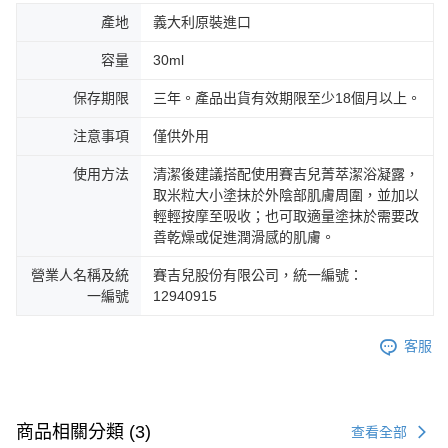
產地
義大利原裝進口
容量
30ml
保存期限
三年。產品出貨有效期限至少18個月以上。
注意事項
僅供外用
使用方法
清潔後建議搭配使用賽吉兒菁萃潔浴凝露，
取米粒大小塗抹於外陰部肌膚周圍，並加以
輕輕按摩至吸收；也可取適量塗抹於需要改
善乾燥或促進潤滑感的肌膚。
營業人名稱及統
賽吉兒股份有限公司，統一編號：
一編號
12940915
客服
商品相關分類 (3)
查看全部