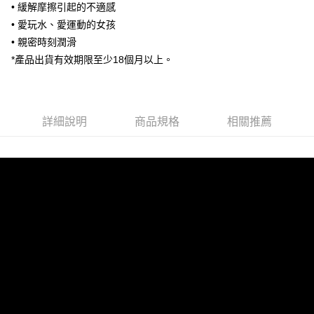
• 緩解摩擦引起的不適感
每筆NT$65，滿NT$599(含以上)免運費
• 愛玩水、愛運動的女孩
宅配－黑貓宅急便（出貨後2~3天送達）
• 親密時刻潤滑
每筆NT$100，滿NT$799(含以上)免運費
*產品出貨有效期限至少18個月以上。
詳細說明
商品規格
相關推薦