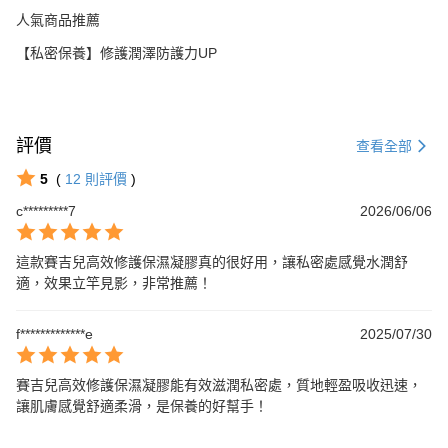
人氣商品推薦
【私密保養】修護潤澤防護力UP
評價
查看全部
5
(
12
則評價
)
c*********7
2026/06/06
這款賽吉兒高效修護保濕凝膠真的很好用，讓私密處感覺水潤舒
適，效果立竿見影，非常推薦！
f*************e
2025/07/30
賽吉兒高效修護保濕凝膠能有效滋潤私密處，質地輕盈吸收迅速，
讓肌膚感覺舒適柔滑，是保養的好幫手！