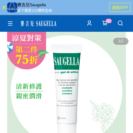
賽吉兒Saugella
開啟APP
首下載贈100購物金🎁
0
1
/
2