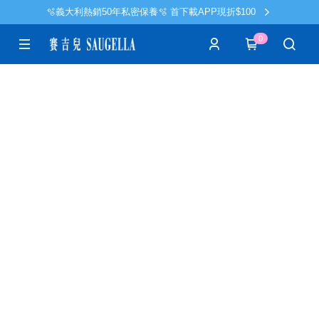
🫧義大利熱銷50年私密保養🫧 首下載APP現折$100
0