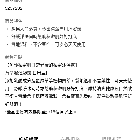
商品編號
超商取貨付款
5237232
LINE Pay
商品特色
Apple Pay
經典入門必買，私密清潔專用沐浴露
舒緩淨味同時幫助私密肌好好打底
街口支付
質地溫和、不含藥性，可安心天天使用
ATM付款
銷售重點
【呵護私密肌日常健康的私密沐浴露】
運送方式
菁萃潔浴凝露[日用型]
全家取貨付款（出貨後3~5天送達門市）
添加乳酸成分及鼠尾草等植物菁萃，質地溫和不含藥性、可天天使
每筆NT$65，滿NT$599(含以上)免運費
用，舒緩淨味同時亦幫助私密肌好好打底，維持清爽健康及自然酸
付款後全家取貨（出貨後3~5天送達門市）
平衡。質地帶半透明凝露狀，帶有寶寶乳香味，潔淨後私密肌清新
好舒適！
每筆NT$65，滿NT$599(含以上)免運費
*產品出貨有效期限至少18個月以上。
7-11取貨付款（出貨後3~5天送達門市）
每筆NT$65，滿NT$599(含以上)免運費
付款後7-11取貨（出貨後3~5天送達門市）
詳細說明
商品規格
相關推薦