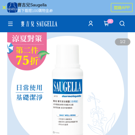
賽吉兒Saugella
開啟APP
首下載贈100購物金🎁
0
1
/
2