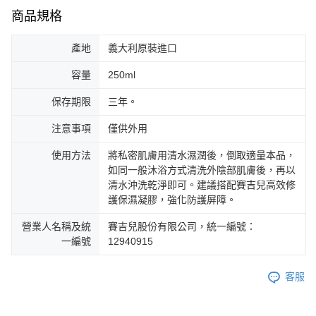
商品規格
產地
義大利原裝進口
容量
250ml
保存期限
三年。
注意事項
僅供外用
使用方法
將私密肌膚用清水濕潤後，倒取適量本品，
如同一般沐浴方式清洗外陰部肌膚後，再以
清水沖洗乾淨即可。建議搭配賽吉兒高效修
護保濕凝膠，強化防護屏障。
營業人名稱及統
賽吉兒股份有限公司，統一編號：
一編號
12940915
客服