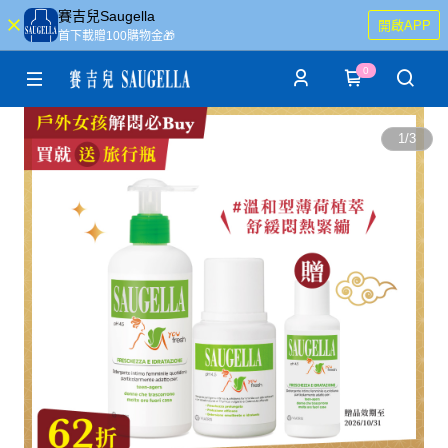
賽吉兒Saugella
開啟APP
首下載贈100購物金🎁
0
1
/
3