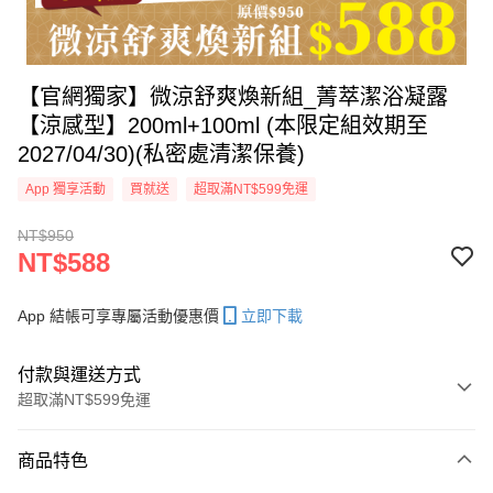
【官網獨家】微涼舒爽煥新組_菁萃潔浴凝露
【涼感型】200ml+100ml (本限定組效期至
2027/04/30)(私密處清潔保養)
App 獨享活動
買就送
超取滿NT$599免運
NT$950
NT$588
App 結帳可享專屬活動優惠價
立即下載
付款與運送方式
超取滿NT$599免運
付款方式
商品特色
信用卡一次付款