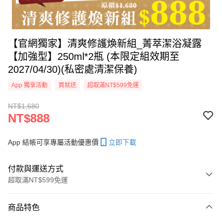
【官網獨家】清爽修護煥新組_菁萃潔浴凝露
【加強型】250ml*2瓶 (本限定組效期至
2027/04/30)(私密處清潔保養)
App 獨享活動
買就送
超取滿NT$599免運
NT$1,680
NT$888
App 結帳可享專屬活動優惠價
立即下載
付款與運送方式
超取滿NT$599免運
付款方式
商品特色
信用卡一次付款