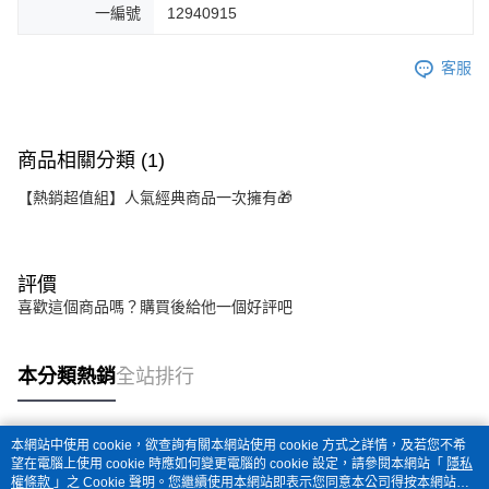
一編號
12940915
客服
商品相關分類 (1)
【熱銷超值組】人氣經典商品一次擁有🎁
評價
喜歡這個商品嗎？購買後給他一個好評吧
本分類熱銷
全站排行
本網站中使用 cookie，欲查詢有關本網站使用 cookie 方式之詳情，及若您不希
熱門標籤
望在電腦上使用 cookie 時應如何變更電腦的 cookie 設定，請參閱本網站「
隱私
權條款
」之 Cookie 聲明。您繼續使用本網站即表示您同意本公司得按本網站使