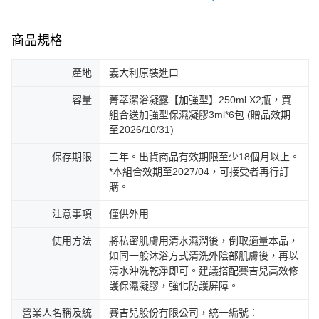
商品規格
產地
義大利原裝進口
容量
菁萃潔浴凝露【加強型】250ml X2瓶，買
組合送加強型保濕凝膠3ml*6包 (贈品效期
至2026/10/31)
保存期限
三年。出貨商品有效期限至少18個月以上。
*本組合效期至2027/04，可接受者再行訂
購。
注意事項
僅供外用
使用方法
將私密肌膚用清水濕潤後，倒取適量本品，
如同一般沐浴方式清洗外陰部肌膚後，再以
清水沖洗乾淨即可。建議搭配賽吉兒高效修
護保濕凝膠，強化防護屏障。
營業人名稱及統
賽吉兒股份有限公司，統一編號：