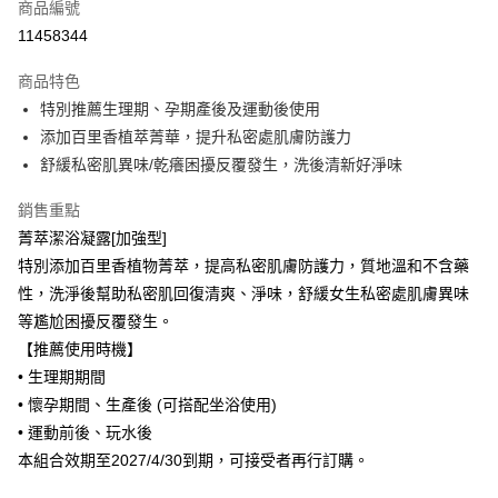
商品編號
超商取貨付款
11458344
LINE Pay
商品特色
Apple Pay
特別推薦生理期、孕期產後及運動後使用
添加百里香植萃菁華，提升私密處肌膚防護力
街口支付
舒緩私密肌異味/乾癢困擾反覆發生，洗後清新好淨味
ATM付款
銷售重點
菁萃潔浴凝露[加強型]
運送方式
特別添加百里香植物菁萃，提高私密肌膚防護力，質地溫和不含藥
全家取貨付款（出貨後3~5天送達門市）
性，洗淨後幫助私密肌回復清爽、淨味，舒緩女生私密處肌膚異味
每筆NT$65，滿NT$599(含以上)免運費
等尷尬困擾反覆發生。
付款後全家取貨（出貨後3~5天送達門市）
【推薦使用時機】
• 生理期期間
每筆NT$65，滿NT$599(含以上)免運費
• 懷孕期間、生產後 (可搭配坐浴使用)
7-11取貨付款（出貨後3~5天送達門市）
• 運動前後、玩水後
每筆NT$65，滿NT$599(含以上)免運費
本組合效期至2027/4/30到期，可接受者再行訂購。
付款後7-11取貨（出貨後3~5天送達門市）