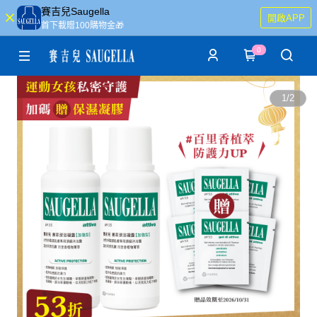
賽吉兒Saugella
開啟APP
首下載贈100購物金🎁
0
1
/
2