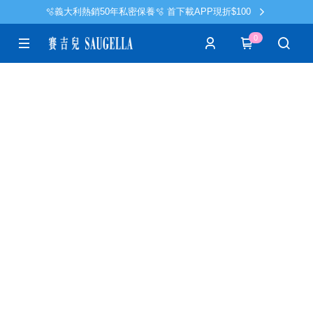
🫧義大利熱銷50年私密保養🫧 首下載APP現折$100
0